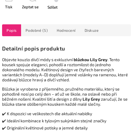
Tisk
Zeptat se
Sdílet
Popis
Podobné (5)
Hodnocení
Diskuze
Detailní popis produktu
Objevte kouzlo dívčí módy s exkluzivní
blůzkou Lily Grey
. Tento
kousek spojuje eleganci, pohodlí a roztomilost do jednoho
dokonalého modelu. Květinový design ve čtyřech barevných
variantách (modely A–D) doplňují jemné volánky na ramenou, které
dodávají blůzce hravý a dívčí vzhled.
Blůzka je vyrobena z příjemného, pružného materiálu, který se
pohodlně nosí po celý den – ať už ve škole, na oslavě nebo při
běžném nošení. Kvalitní šití a design z dílny
Lily Grey
zaručují, že se
blůzka stane oblíbeným kouskem každé malé slečny.
✔️ K dispozici ve velikostech dle aktuální nabídky
✔️ Ideální kombinace k tylovým sukýnkám stejné značky
✔️ Originální květinové potisky a jemné detaily