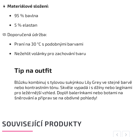
👧
Materiálové složení:
95 % bavlna
5 % elastan
🧼 Doporučená údržba:
Praní na 30 °C s podobnými barvami
Nežehlit volánky pro zachování tvaru
Tip na outfit
Blůzku kombinuj s tylovou sukýnkou Lily Grey ve stejné barvě
nebo kontrastním tónu. Skvěle vypadá i s džíny nebo legínami
pro ležérnější vzhled. Doplň balerínkami nebo botami na
šněrování a připrav se na obdivné pohledy!
SOUVISEJÍCÍ PRODUKTY
Previous
Next