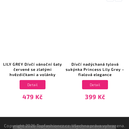
LILY GREY Dívčí vánoční šaty
Dívčí nadýchaná tylová
červené se zlatými
sukýnka Princess Lily Grey –
hvězdičkami a volánky
fialová elegance
Detail
Detail
479 Kč
399 Kč
Copyright 2026
Topfashioncz.cz
. Všechna práva vyhrazena.