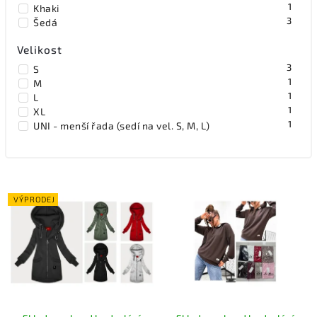
1
Khaki
3
Šedá
Velikost
3
S
1
M
1
L
1
XL
1
UNI - menší řada (sedí na vel. S, M, L)
VÝPRODEJ