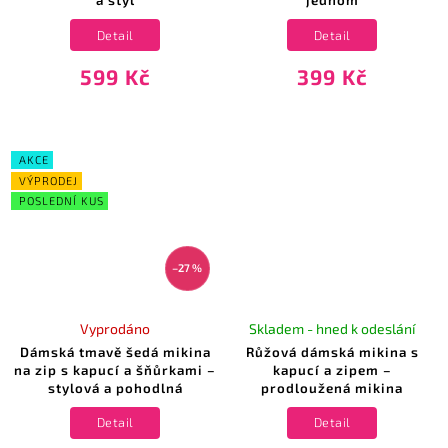
a styl
jednom
Detail
Detail
599 Kč
399 Kč
AKCE
VÝPRODEJ
POSLEDNÍ KUS
–27 %
Vyprodáno
Skladem - hned k odeslání
Dámská tmavě šedá mikina
Růžová dámská mikina s
na zip s kapucí a šňůrkami –
kapucí a zipem –
stylová a pohodlná
prodloužená mikina
Detail
Detail