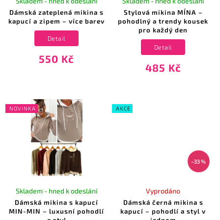
Skladem - hned k odeslání
Skladem - hned k odeslání
Dámská zateplená mikina s
Stylová mikina MÍNA –
kapucí a zipem – více barev
pohodlný a trendy kousek
pro každý den
Detail
Detail
550 Kč
485 Kč
NOVINKA
AKCE
–33 %
Skladem - hned k odeslání
Vyprodáno
Dámská mikina s kapucí
Dámská černá mikina s
MIN-MIN – luxusní pohodlí
kapucí – pohodlí a styl v