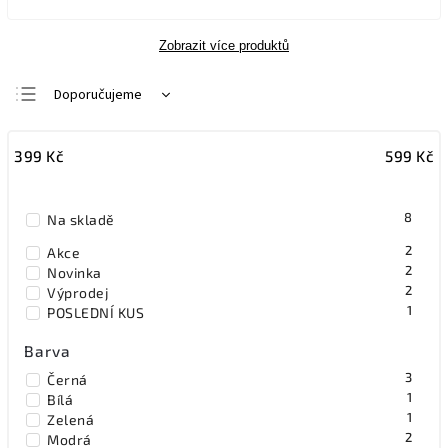
Zobrazit více produktů
Doporučujeme
Nejlevnější
399
Kč
599
Kč
Nejdražší
Nejprodávanější
8
Na skladě
Abecedně
2
Akce
2
Novinka
2
Výprodej
1
POSLEDNÍ KUS
Barva
3
Černá
1
Bílá
1
Zelená
2
Modrá