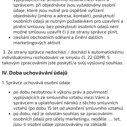
správcem; při objednávce jsou vyžadovány osobní
údaje, které jsou nutné pro úspěšné vyřízení
objednávky (jméno a adresa, kontakt), poskytnutí
osobních údajů je nutným požadavkem pro uzavření a
plnění smlouvy, bez poskytnutí osobních údajů není
možné smlouvu uzavřít či jí ze strany správce plnit,
zasílání obchodních sdělení a činění dalších
marketingových aktivit.
3. Ze strany správce nedochází / dochází k automatickému
individuálnímu rozhodování ve smyslu čl. 22 GDPR. S
takovým zpracováním jste poskytl/a svůj výslovný souhlas.
IV.
Doba uchovávání údajů
1. Správce uchovává osobní údaje
po dobu nezbytnou k výkonu práv a povinností
vyplývajících ze smluvního vztahu mezi Vámi a
správcem a uplatňování nároků z těchto smluvních
vztahů (po dobu 15 let od ukončení smluvního vztahu).
po dobu, než je odvolán souhlas se zpracováním
osobních údajů pro účely marketingu, nejdéle …. let,
jsou-li osobní údaje zpracovávány na základě