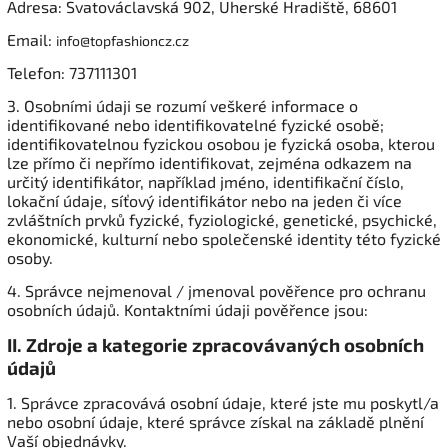
Adresa: Svatováclavská 902, Uherské Hradiště, 68601
Email:
info@topfashioncz.cz
Telefon: 737111301
3. Osobními údaji se rozumí veškeré informace o
identifikované nebo identifikovatelné fyzické osobě;
identifikovatelnou fyzickou osobou je fyzická osoba, kterou
lze přímo či nepřímo identifikovat, zejména odkazem na
určitý identifikátor, například jméno, identifikační číslo,
lokační údaje, síťový identifikátor nebo na jeden či více
zvláštních prvků fyzické, fyziologické, genetické, psychické,
ekonomické, kulturní nebo společenské identity této fyzické
osoby.
4. Správce nejmenoval / jmenoval pověřence pro ochranu
osobních údajů. Kontaktními údaji pověřence jsou:
II.
Zdroje a kategorie zpracovávaných osobních
údajů
1. Správce zpracovává osobní údaje, které jste mu poskytl/a
nebo osobní údaje, které správce získal na základě plnění
Vaší objednávky.