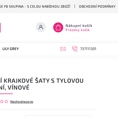
E FB SKUPINA - S CELOU NABÍDKOU ZBOŽÍ
OBCHODNÍ PODMÍNKY
Nákupní košík
Prázdný košík
LILY GREY
OBUV
PONOŽKY
KABELKY, BATOHY A CE
737111301
Í KRAJKOVÉ ŠATY S TYLOVOU
Í, VÍNOVÉ
Neohodnoceno