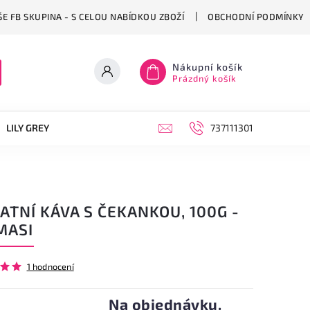
E FB SKUPINA - S CELOU NABÍDKOU ZBOŽÍ
OBCHODNÍ PODMÍNKY
Nákupní košík
Prázdný košík
LILY GREY
OBUV
PONOŽKY
KABELKY, BATOHY A CE
737111301
ATNÍ KÁVA S ČEKANKOU, 100G -
MASI
1 hodnocení
Na objednávku.