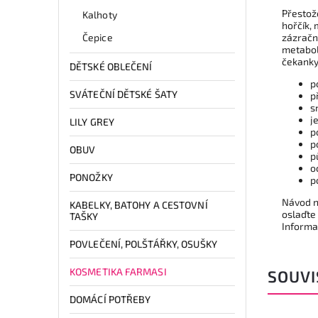
Přestož
Kalhoty
hořčík, 
Čepice
zázračné
metabol
čekanky 
DĚTSKÉ OBLEČENÍ
p
SVÁTEČNÍ DĚTSKÉ ŠATY
p
s
j
LILY GREY
p
p
OBUV
p
o
PONOŽKY
p
Návod n
KABELKY, BATOHY A CESTOVNÍ
oslaďte
TAŠKY
Informa
POVLEČENÍ, POLŠTÁŘKY, OSUŠKY
KOSMETIKA FARMASI
SOUVI
DOMÁCÍ POTŘEBY