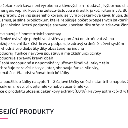
e čekanková káva není vyrobena z kávových zrn, dodává jí výbornou chuť
mangan, vápník, kyselinu železo-listovou a draslík, jakož i vitaminy A, B6,
 přírody. Z jejího sušeného kořenu se vyrábí čekanková káva. Inulin, dů
ismus, je silné probiotikum, které replikuje počet prospěšných bakteri
je vláknina, která podporuje správnou peristaltiku střev a zdravou činno
ovzbuzuje činnost trávicí soustavy
říznivé ovlivňuje pohyblivost střev a pomáhá odstraňovat zácpu
nižuje krevní tlak, čistí krev a podporuje zdravý srdečně-cévní systém
e vhodná pro diabetiky díky obsaženému inulinu
odporují funkce nervové soustavy a má zklidňující účinky
odporuje správný krevní oběh
ůsobí močopudné a napomáhá vylučovat škodlivé látky z těla
chraňuje zdraví slinivky a jater, obnovuje funkci slinivky,
omáhá z těla odstraňovat toxické látky
a použití
do šálky nasypte 1 – 2 čajové lžičky směsí instantního nápoje
 cukrem, resp. přidejte mléko nebo sušené mléko.
ce o produktu
Složení: čekankový extrakt (60 %), kávový extrakt (40 %
SEJÍCÍ PRODUKTY