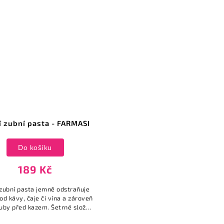
í zubní pasta - FARMASI
Do košíku
189 Kč
 zubní pasta jemně odstraňuje
od kávy, čaje či vína a zároveň
zuby před kazem. Šetrné složení
ez nepříjemného pálení.