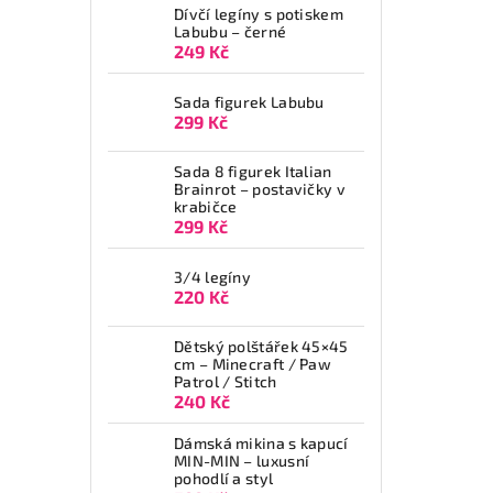
Dívčí legíny s potiskem
Labubu – černé
249 Kč
Sada figurek Labubu
299 Kč
Sada 8 figurek Italian
Brainrot – postavičky v
krabičce
299 Kč
3/4 legíny
220 Kč
Dětský polštářek 45×45
cm – Minecraft / Paw
Patrol / Stitch
240 Kč
Dámská mikina s kapucí
MIN-MIN – luxusní
pohodlí a styl