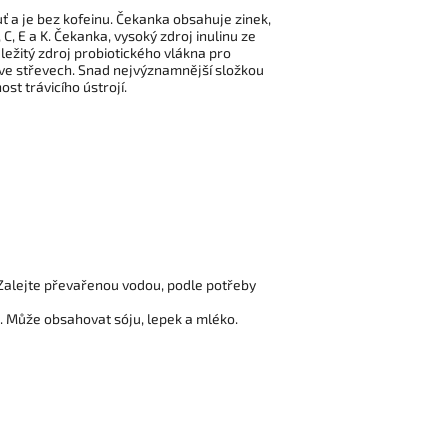
 a je bez kofeinu. Čekanka obsahuje zinek,
 C, E a K. Čekanka, vysoký zdroj inulinu ze
ležitý zdroj probiotického vlákna pro
í ve střevech. Snad nejvýznamnější složkou
st trávicího ústrojí.
. Zalejte převařenou vodou, podle potřeby
). Může obsahovat sóju, lepek a mléko.