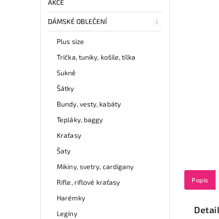
AKCE
DÁMSKÉ OBLEČENÍ
Plus size
Trička, tuniky, košile, tílka
Sukně
Šátky
Bundy, vesty, kabáty
Tepláky, baggy
Kraťasy
Šaty
Mikiny, svetry, cardigany
Popis
Rifle, riflové kraťasy
Harémky
Detai
Legíny