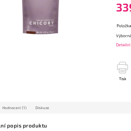
33
Položk
Výborná
Detailn
Tisk
Hodnocení (1)
Diskuze
lní popis produktu