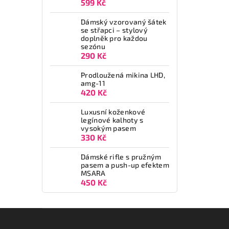
599 Kč
Dámský vzorovaný šátek
se střapci – stylový
doplněk pro každou
sezónu
290 Kč
Prodloužená mikina LHD,
amg-11
420 Kč
Luxusní koženkové
legínové kalhoty s
vysokým pasem
330 Kč
Dámské rifle s pružným
pasem a push-up efektem
MSARA
450 Kč