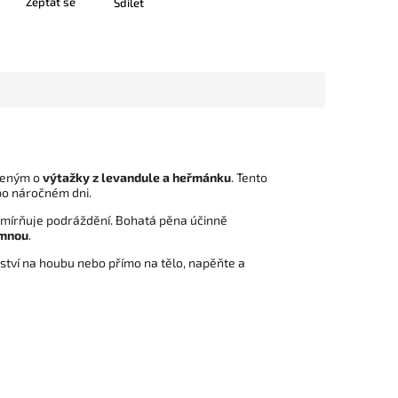
Zeptat se
Sdílet
ceným o
výtažky z levandule a heřmánku
. Tento
 po náročném dni.
zmírňuje podráždění. Bohatá pěna účinně
emnou
.
tví na houbu nebo přímo na tělo, napěňte a