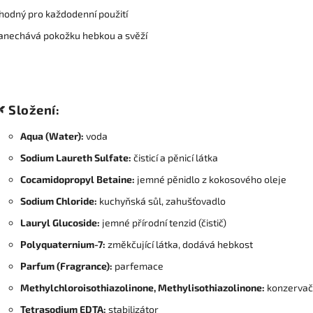
hodný pro každodenní použití
anechává pokožku hebkou a svěží
🌿
Složení:
Aqua (Water):
voda
Sodium Laureth Sulfate:
čisticí a pěnicí látka
Cocamidopropyl Betaine:
jemné pěnidlo z kokosového oleje
Sodium Chloride:
kuchyňská sůl, zahušťovadlo
Lauryl Glucoside:
jemné přírodní tenzid (čistič)
Polyquaternium-7:
změkčující látka, dodává hebkost
Parfum (Fragrance):
parfemace
Methylchloroisothiazolinone, Methylisothiazolinone:
konzervačn
Tetrasodium EDTA:
stabilizátor