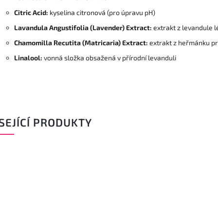
Citric Acid:
kyselina citronová (pro úpravu pH)
Lavandula Angustifolia (Lavender) Extract:
extrakt z levandule 
Chamomilla Recutita (Matricaria) Extract:
extrakt z heřmánku p
Linalool:
vonná složka obsažená v přírodní levanduli
SEJÍCÍ PRODUKTY