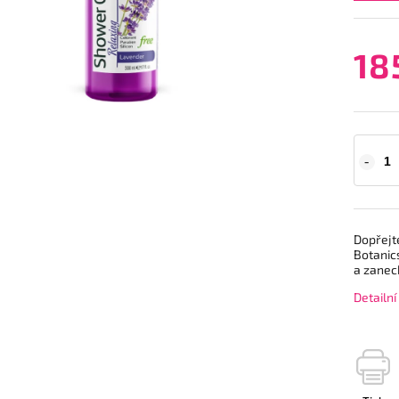
18
Dopřejt
Botanics
a zanec
Detailn