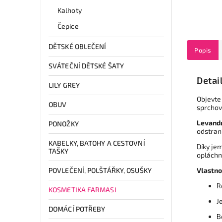
Kalhoty
Čepice
DĚTSKÉ OBLEČENÍ
Popis
SVÁTEČNÍ DĚTSKÉ ŠATY
Detai
LILY GREY
Objevte 
OBUV
sprchový
Levand
PONOŽKY
odstran
KABELKY, BATOHY A CESTOVNÍ
Díky je
TAŠKY
opláchn
POVLEČENÍ, POLŠTÁŘKY, OSUŠKY
Vlastno
R
KOSMETIKA FARMASI
J
DOMÁCÍ POTŘEBY
B