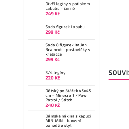
Dívčí legíny s potiskem
Labubu – černé
249 Kč
Sada figurek Labubu
299 Kč
Sada 8 figurek Italian
Brainrot – postavičky v
krabičce
299 Kč
SOUVI
3/4 legíny
220 Kč
Dětský polštářek 45×45
cm – Minecraft / Paw
Patrol / Stitch
240 Kč
Dámská mikina s kapucí
MIN-MIN – luxusní
pohodlí a styl