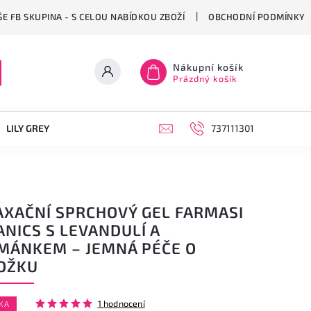
E FB SKUPINA - S CELOU NABÍDKOU ZBOŽÍ
OBCHODNÍ PODMÍNKY
Nákupní košík
Prázdný košík
LILY GREY
OBUV
PONOŽKY
KABELKY, BATOHY A CE
737111301
AXAČNÍ SPRCHOVÝ GEL FARMASI
NICS S LEVANDULÍ A
MÁNKEM – JEMNÁ PÉČE O
OŽKU
1 hodnocení
KA