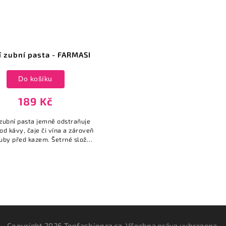
í zubní pasta - FARMASI
Do košíku
189 Kč
 zubní pasta jemně odstraňuje
od kávy, čaje či vína a zároveň
zuby před kazem. Šetrné složení
ez nepříjemného pálení.
Copyright 2026
Topfashioncz.cz
. Všechna práva vyhrazena.