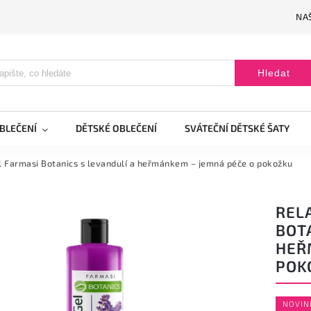
NAŠ
Hledat
BLEČENÍ
DĚTSKÉ OBLEČENÍ
SVÁTEČNÍ DĚTSKÉ ŠATY
l Farmasi Botanics s levandulí a heřmánkem – jemná péče o pokožku
REL
BOTA
HEŘ
POK
NOVIN