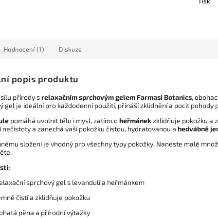
Tisk
Hodnocení (1)
Diskuze
lní popis produktu
sílu přírody s
relaxačním sprchovým gelem Farmasi Botanics
, oboha
 gel je ideální pro každodenní použití, přináší zklidnění a pocit pohody
ule
pomáhá uvolnit tělo i mysl, zatímco
heřmánek
zklidňuje pokožku a 
í nečistoty a zanechá vaši pokožku čistou, hydratovanou a
hedvábně j
mnému složení je vhodný pro všechny typy pokožky. Naneste malé množs
ěte.
sti:
elaxační sprchový gel s levandulí a heřmánkem
emně čistí a zklidňuje pokožku
ohatá pěna a přírodní výtažky