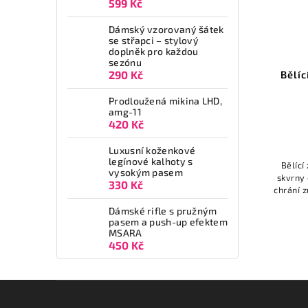
599 Kč
Dámský vzorovaný šátek
se střapci – stylový
doplněk pro každou
sezónu
Bělíc
290 Kč
Prodloužená mikina LHD,
amg-11
420 Kč
Luxusní koženkové
legínové kalhoty s
Bělící
vysokým pasem
skvrny 
330 Kč
chrání 
b
Dámské rifle s pružným
pasem a push-up efektem
MSARA
450 Kč