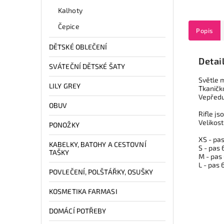
Kalhoty
Čepice
Popis
DĚTSKÉ OBLEČENÍ
Detai
SVÁTEČNÍ DĚTSKÉ ŠATY
Světle 
LILY GREY
Tkaničko
Vepředu 
OBUV
Rifle js
Velikos
PONOŽKY
XS - pa
KABELKY, BATOHY A CESTOVNÍ
S - pas
TAŠKY
M - pas
L - pas
POVLEČENÍ, POLŠTÁŘKY, OSUŠKY
KOSMETIKA FARMASI
DOMÁCÍ POTŘEBY