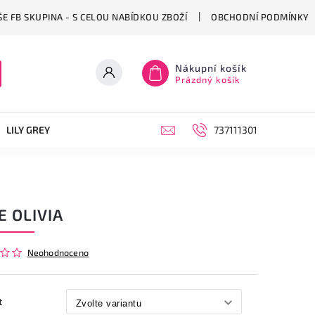
E FB SKUPINA - S CELOU NABÍDKOU ZBOŽÍ
OBCHODNÍ PODMÍNKY
Nákupní košík
Prázdný košík
LILY GREY
OBUV
PONOŽKY
KABELKY, BATOHY A CE
737111301
E OLIVIA
Neohodnoceno
t