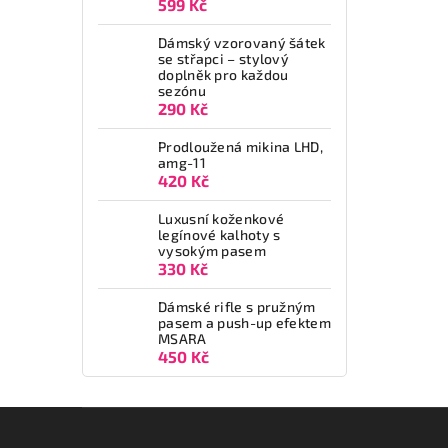
599 Kč
Dámský vzorovaný šátek
se střapci – stylový
doplněk pro každou
sezónu
290 Kč
Prodloužená mikina LHD,
amg-11
420 Kč
Luxusní koženkové
legínové kalhoty s
vysokým pasem
330 Kč
Dámské rifle s pružným
pasem a push-up efektem
MSARA
450 Kč