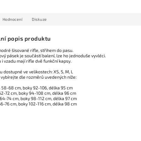
Hodnocení
Diskuze
lní popis produktu
modré šisované rifle, střihem do pasu.
vý pásek je součástí balení, lze ho jednoduše vyvléci.
i vzadu mají rifle dvě funkční kapsy.
ou dostupné ve velikostech: XS, S, M, L
t vybírejte dle rozměrů uvedených níže:
s 58-68 cm, boky 92-106, délka 95 cm
 62-72 cm, boky 94-108 cm, délka 96 cm
 64-74 cm, boky 98-112 cm, délka 97 cm
 66-76 cm, boky 102-116 cm, délka 98 cm