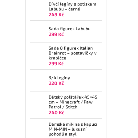
Dívčí legíny s potiskem
Labubu – černé
249 Kč
Sada figurek Labubu
299 Kč
Sada 8 figurek Italian
Brainrot – postavičky v
krabičce
299 Kč
3/4 legíny
220 Kč
Dětský polštářek 45×45
cm – Minecraft / Paw
Patrol / Stitch
240 Kč
Dámská mikina s kapucí
MIN-MIN – luxusní
pohodlí a styl