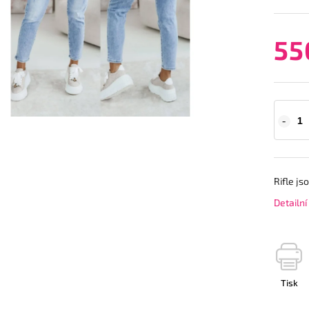
55
Rifle js
Detailn
Tisk