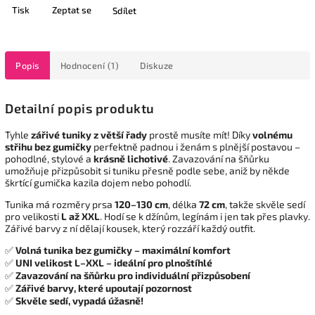
Tisk
Zeptat se
Sdílet
Popis
Hodnocení (1)
Diskuze
Detailní popis produktu
Tyhle
zářivé tuniky z větší řady
prostě musíte mít! Díky
volnému
střihu bez gumičky
perfektně padnou i ženám s plnější postavou –
pohodlné, stylové a
krásně lichotivé
. Zavazování na šňůrku
umožňuje přizpůsobit si tuniku přesně podle sebe, aniž by někde
škrtící gumička kazila dojem nebo pohodlí.
Tunika má rozměry prsa
120–130 cm
, délka
72 cm
, takže skvěle sedí
pro velikosti
L až XXL
. Hodí se k džínům, legínám i jen tak přes plavky.
Zářivé barvy z ní dělají kousek, který rozzáří každý outfit.
✅
Volná tunika bez gumičky – maximální komfort
✅
UNI velikost L–XXL – ideální pro plnoštíhlé
✅
Zavazování na šňůrku pro individuální přizpůsobení
✅
Zářivé barvy, které upoutají pozornost
✅
Skvěle sedí, vypadá úžasně!