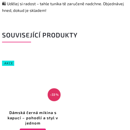
🛍️ Udělej si radost – tahle tunika tě zaručeně nadchne. Objednávej
hned, dokud je skladem!
SOUVISEJÍCÍ PRODUKTY
AKCE
–33 %
Dámská černá mikina s
kapucí – pohodlí a styl v
jednom