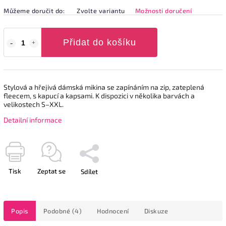
Můžeme doručit do:
Zvolte variantu
Možnosti doručení
Přidat do košíku
Stylová a hřejivá dámská mikina se zapínáním na zip, zateplená
fleecem, s kapucí a kapsami. K dispozici v několika barvách a
velikostech S–XXL.
Detailní informace
Tisk
Zeptat se
Sdílet
Popis
Podobné (4)
Hodnocení
Diskuze