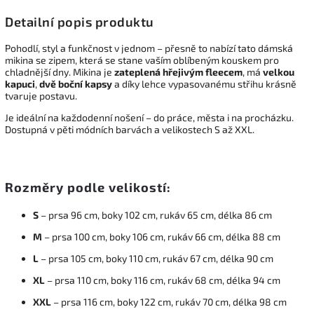
Detailní popis produktu
Pohodlí, styl a funkčnost v jednom – přesně to nabízí tato dámská
mikina se zipem, která se stane vaším oblíbeným kouskem pro
chladnější dny. Mikina je
zateplená hřejivým fleecem
, má
velkou
kapuci
,
dvě boční kapsy
a díky lehce vypasovanému střihu krásně
tvaruje postavu.
Je ideální na každodenní nošení – do práce, města i na procházku.
Dostupná v pěti módních barvách a velikostech S až XXL.
Rozměry podle velikostí:
S
– prsa 96 cm, boky 102 cm, rukáv 65 cm, délka 86 cm
M
– prsa 100 cm, boky 106 cm, rukáv 66 cm, délka 88 cm
L
– prsa 105 cm, boky 110 cm, rukáv 67 cm, délka 90 cm
XL
– prsa 110 cm, boky 116 cm, rukáv 68 cm, délka 94 cm
XXL
– prsa 116 cm, boky 122 cm, rukáv 70 cm, délka 98 cm