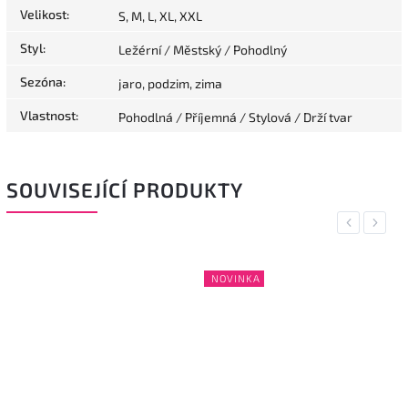
Velikost
:
S, M, L, XL, XXL
Styl
:
Ležérní / Městský / Pohodlný
Sezóna
:
jaro, podzim, zima
Vlastnost
:
Pohodlná / Příjemná / Stylová / Drží tvar
SOUVISEJÍCÍ PRODUKTY
Previous
Next
NOVINKA