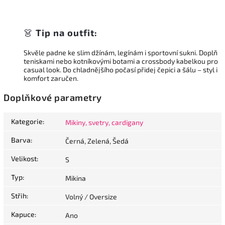
👗
Tip na outfit:
Skvěle padne ke slim džínám, legínám i sportovní sukni. Doplň
teniskami nebo kotníkovými botami a crossbody kabelkou pro
casual look. Do chladnějšího počasí přidej čepici a šálu – styl i
komfort zaručen.
Doplňkové parametry
Kategorie
:
Mikiny, svetry, cardigany
Barva
:
Černá, Zelená, Šedá
Velikost
:
S
Typ
:
Mikina
Střih
:
Volný / Oversize
Kapuce
:
Ano