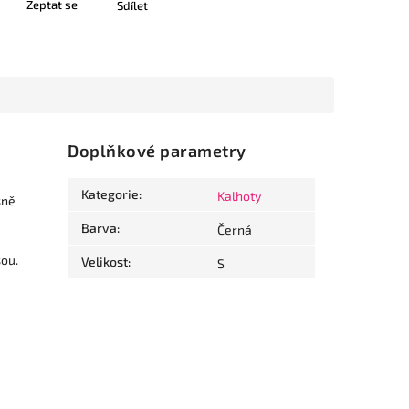
Zeptat se
Sdílet
Doplňkové parametry
Kategorie
:
Kalhoty
sně
Barva
:
Černá
sou.
Velikost
:
S