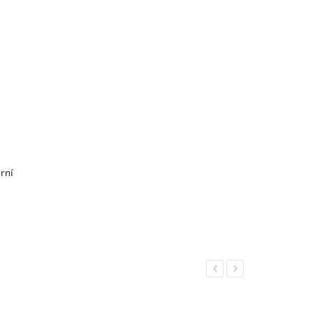
rní
Previous
Next