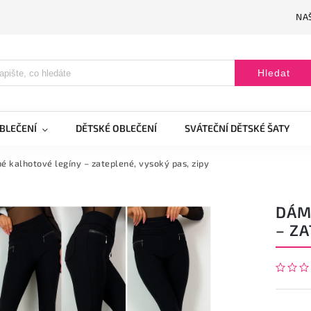
NAŠ
Hledat
BLEČENÍ
DĚTSKÉ OBLEČENÍ
SVÁTEČNÍ DĚTSKÉ ŠATY
 kalhotové legíny – zateplené, vysoký pas, zipy
DÁM
– ZA