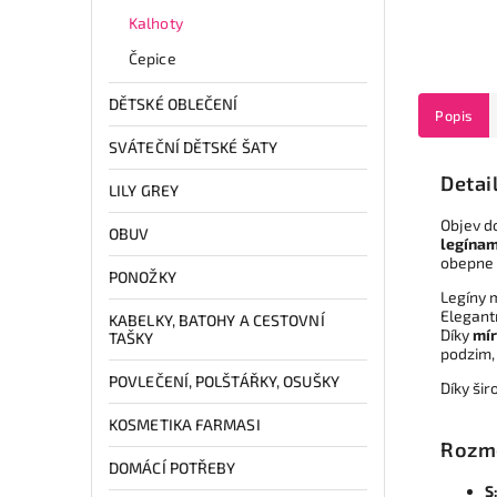
Kalhoty
Čepice
DĚTSKÉ OBLEČENÍ
Popis
SVÁTEČNÍ DĚTSKÉ ŠATY
Detai
LILY GREY
Objev d
OBUV
legínam
obepne 
PONOŽKY
Legíny 
Elegant
KABELKY, BATOHY A CESTOVNÍ
Díky
mír
TAŠKY
podzim, 
POVLEČENÍ, POLŠTÁŘKY, OSUŠKY
Díky šir
KOSMETIKA FARMASI
Rozm
DOMÁCÍ POTŘEBY
S