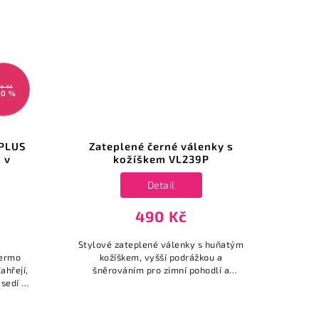
9 Kč
30 %
 PLUS
Zateplené černé válenky s
Zat
 v
kožíškem VL239P
Detail
490 Kč
Stylové zateplené válenky s huňatým
St
termo
kožíškem, vyšší podrážkou a
šně
ahřejí,
šněrováním pro zimní pohodlí a
Ideá
 sedí –
moderní vzhled.
ny.