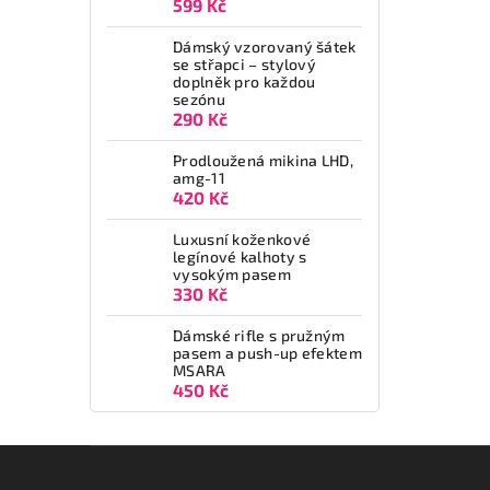
599 Kč
Dámský vzorovaný šátek
se střapci – stylový
doplněk pro každou
sezónu
290 Kč
Prodloužená mikina LHD,
amg-11
420 Kč
Luxusní koženkové
legínové kalhoty s
vysokým pasem
330 Kč
Dámské rifle s pružným
pasem a push-up efektem
MSARA
450 Kč