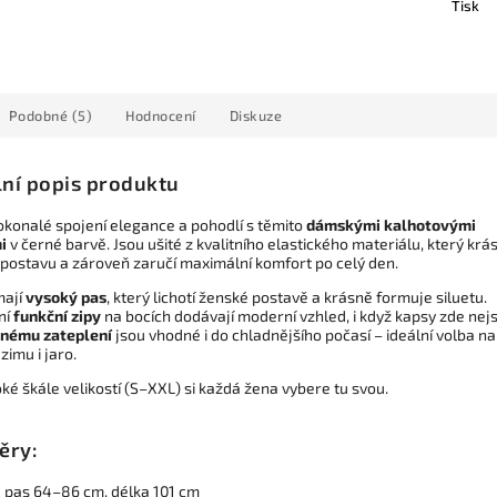
Tisk
Podobné (5)
Hodnocení
Diskuze
lní popis produktu
okonalé spojení elegance a pohodlí s těmito
dámskými kalhotovými
i
v černé barvě. Jsou ušité z kvalitního elastického materiálu, který krá
postavu a zároveň zaručí maximální komfort po celý den.
mají
vysoký pas
, který lichotí ženské postavě a krásně formuje siluetu.
ní
funkční zipy
na bocích dodávají moderní vzhled, i když kapsy zde nej
nému zateplení
jsou vhodné i do chladnějšího počasí – ideální volba na
zimu i jaro.
oké škále velikostí (S–XXL) si každá žena vybere tu svou.
ěry:
:
pas 64–86 cm, délka 101 cm