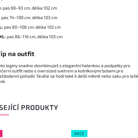
:
pas 69–93 cm, délka 102 cm
:
pas 74–100 cm, délka 103 cm
L:
pas 80–108 cm, délka 103 cm
XL:
pas 86–116 cm, délka 103 cm
ip na outfit
yto legíny snadno zkombinuješ s elegantní halenkou a podpatky pro
ečerní outfit nebo s oversized svetrem a kotníkovými botami pro
aždodenní pohodlí. Skvěle se hodí také k delší mikině nebo saku pro ležé
ook.
SEJÍCÍ PRODUKTY
AKCE