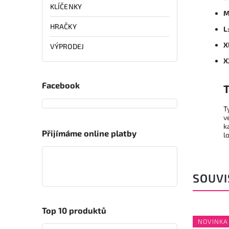
KLÍČENKY
M
HRAČKY
L
X
VÝPRODEJ
X
Facebook
T
T
v
k
Přijímáme online platby
l
SOUVI
Top 10 produktů
NOVINKA
NOVINKA