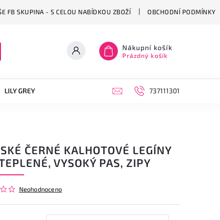
E FB SKUPINA - S CELOU NABÍDKOU ZBOŽÍ
OBCHODNÍ PODMÍNKY
Nákupní košík
Prázdný košík
LILY GREY
OBUV
PONOŽKY
KABELKY, BATOHY A CE
737111301
SKÉ ČERNÉ KALHOTOVÉ LEGÍNY
TEPLENÉ, VYSOKÝ PAS, ZIPY
Neohodnoceno