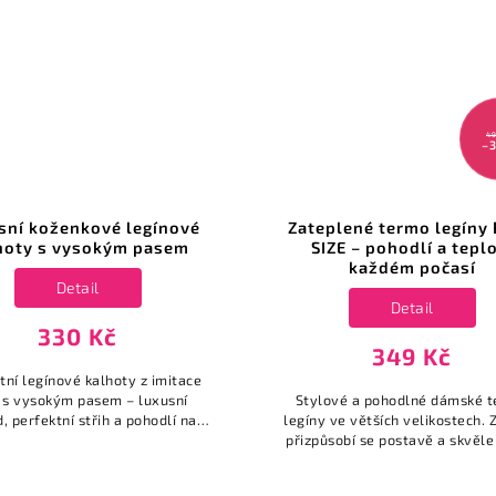
49
–
sní koženkové legínové
Zateplené termo legíny
hoty s vysokým pasem
SIZE – pohodlí a teplo
každém počasí
Detail
Detail
330 Kč
349 Kč
tní legínové kalhoty z imitace
 s vysokým pasem – luxusní
Stylové a pohodlné dámské 
, perfektní střih a pohodlí na
legíny ve větších velikostech. Z
každý den i večer.
přizpůsobí se postavě a skvěle
ideální volba pro chladné d