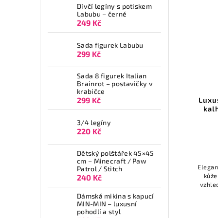
Dívčí legíny s potiskem
Labubu – černé
249 Kč
Sada figurek Labubu
299 Kč
Sada 8 figurek Italian
Brainrot – postavičky v
krabičce
Kalhoty s vysokým pasem –
Luxu
299 Kč
pohodlné a elegantní
kal
3/4 legíny
Detail
220 Kč
260 Kč
Dětský polštářek 45×45
cm – Minecraft / Paw
Stylové dámské kalhoty s vysokým
Elegan
Patrol / Stitch
pasem z příjemného bavlněného
kůže
240 Kč
materiálu s příměsí elastanu.
vzhled
Perfektně padnou, zvýrazní pas a
Dámská mikina s kapucí
zajistí celodenní pohodlí.
MIN-MIN – luxusní
pohodlí a styl