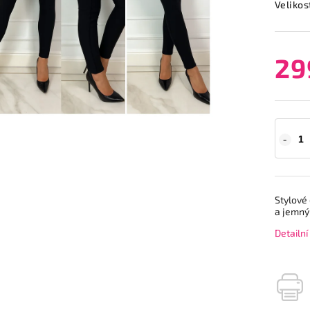
Velikos
29
Stylové
a jemný
Detailn