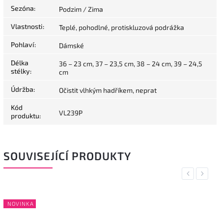
Sezóna
:
Podzim / Zima
Vlastnosti
:
Teplé, pohodlné, protiskluzová podrážka
Pohlaví
:
Dámské
Délka
36 – 23 cm, 37 – 23,5 cm, 38 – 24 cm, 39 – 24,5
stélky
:
cm
Údržba
:
Očistit vlhkým hadříkem, neprat
Kód
VL239P
produktu
:
SOUVISEJÍCÍ PRODUKTY
Previous
Next
NOVINKA