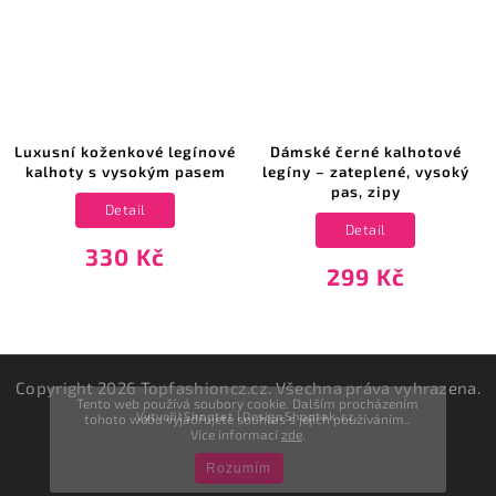
Luxusní koženkové legínové
Dámské černé kalhotové
kalhoty s vysokým pasem
legíny – zateplené, vysoký
pas, zipy
Detail
Detail
330 Kč
299 Kč
Copyright 2026
Topfashioncz.cz
. Všechna práva vyhrazena.
Tento web používá soubory cookie. Dalším procházením
Vytvořil
Shoptet
| Design
Shoptak.cz.
tohoto webu vyjadřujete souhlas s jejich používáním..
Více informací
zde
.
Rozumím