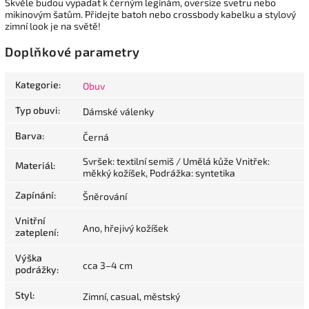
Skvěle budou vypadat k černým legínám, oversize svetru nebo
mikinovým šatům. Přidejte batoh nebo crossbody kabelku a stylový
zimní look je na světě!
Doplňkové parametry
Kategorie
:
Obuv
Typ obuvi
:
Dámské válenky
Barva
:
Černá
Svršek: textilní semiš / Umělá kůže Vnitřek:
Materiál
:
měkký kožíšek, Podrážka: syntetika
Zapínání
:
Šněrování
Vnitřní
Ano, hřejivý kožíšek
zateplení
:
Výška
cca 3–4 cm
podrážky
:
Styl
:
Zimní, casual, městský