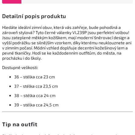
Detailní popis produktu
Hledáte ideální zimní obuv, která vás zahřeje, bude pohodlná a
zároveň stylová? Tyto černé válenky VL239P jsou perfektní volbou!
Jsou zateplené měkkým kožíškem, mají moderní šněrovací design a
vyšší podrážku se silnějším vzorkem, díky kterému neuklouznete ani
v zimním počasí. Módní vzhled doplňuje decentní kožešinový lem a
pevné tkaničky. Hodí se ke každodenním outfitům, do města, na
procházku i do školy.
Dostupné velikosti:
36 – stélka cca 23 cm
37 – stélka cca 23,5 cm
38 – stélka cca 24 cm
39 – stélka cca 24,5 cm
Tip na outfit